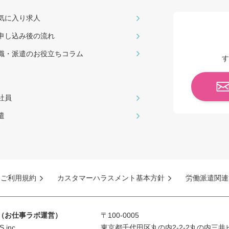
気に入り求人
申し込み後の流れ
職・派遣のお役⽴ちコラム
す
社員
遣
ご利用規約
カスタマーハラスメント基本方針
労働派遣関連
S（お仕事ラボ運営）
〒100-0005
inc.
東京都千代田区丸の内2-2-2丸の内三井