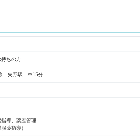
お持ちの方
線 矢野駅 車15分
薬指導、薬歴管理
問服薬指導）