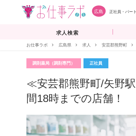
広島
正社員・パート
求人検索
お仕事ラボ
広島県
求人
安芸郡熊野町
調剤薬局（調剤専門）
正社員
≪安芸郡熊野町/矢野駅
間18時までの店舗！