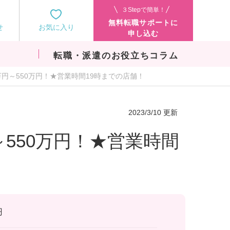
３Stepで簡単！
無料転職サポートに
せ
お気に入り
申し込む
転職・派遣のお役立ちコラム
万円～550万円！★営業時間19時までの店舗！
2023/3/10 更新
～550万円！★営業時間
円