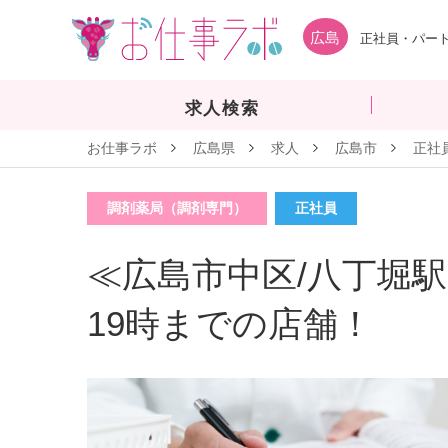
広島
正社員・パート
求人検索
お仕事ラボ
広島県
求人
広島市
正社
調剤薬局（調剤専門）
正社員
≪広島市中区/八丁堀駅
19時までの店舗！