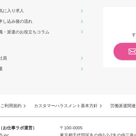
気に入り求人
申し込み後の流れ
職・派遣のお役⽴ちコラム
す
社員
遣
ご利用規約
カスタマーハラスメント基本方針
労働派遣関連
S（お仕事ラボ運営）
〒100-0005
inc.
東京都千代田区丸の内2-2-2丸の内三井