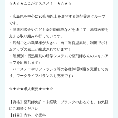
☆★☆★ここがオススメ！！★☆★☆
・広島県を中心に90店舗以上を展開する調剤薬局グループ
です。
・健康相談会やこども薬剤師体験などを通じて、地域医療を
支える取り組みを行っています。
・店舗ごとの裁量権が大きい「自主運営型薬局」制度でボト
ムアップの風土が醸成されています！
・階層別・習熟度別の研修システムで薬剤師さんのスキルア
ップを応援します♪
・バースデーやリフレッシュ等の各種休暇制度を完備してお
り、ワークライフバランスも充実です♪
☆★☆★求人概要★☆★☆
【資格】薬剤師免許＊未経験・ブランクのある方も、お気軽
にご相談ください
【科目】内科、小児科