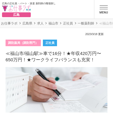
広島の正社員・パート・派遣 薬剤師の職場探し
お仕事ラボ
広島
お仕事ラボ
広島県
求人
福山市
正社員
一般薬剤師
≪福山市
2023/3/18 更新
調剤薬局（調剤専門）
正社員
≪福山市/福山駅≫車で16分！★年収420万円〜
650万円！★ワークライフバランスも充実！