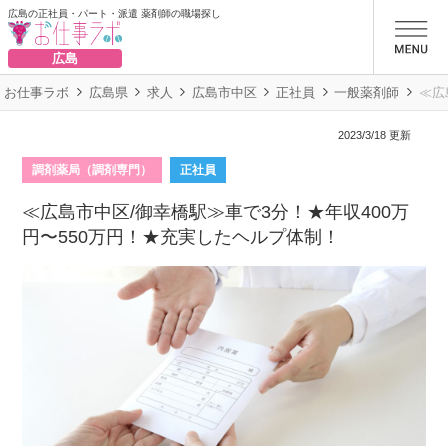
広島の正社員・パート・派遣 薬剤師の職場探し
お仕事ラボ
広島
お仕事ラボ
広島県
求人
広島市中区
正社員
一般薬剤師
≪広
2023/3/18 更新
調剤薬局（調剤専門）
正社員
≪広島市中区/御幸橋駅≫車で3分！★年収400万
円〜550万円！★充実したヘルプ体制！