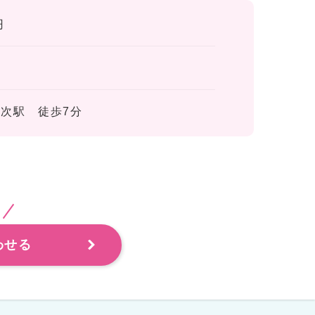
円
三次駅 徒歩7分
わせる