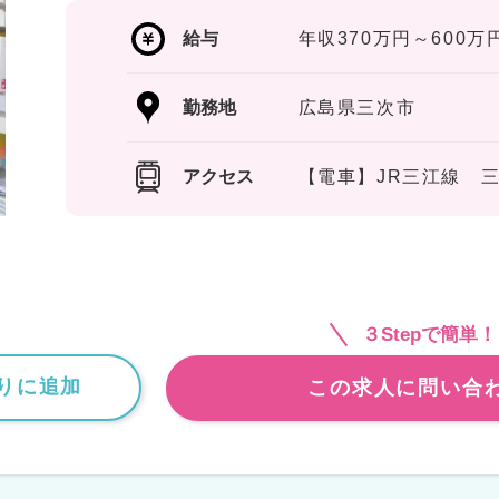
給与
年収370万円～600万
勤務地
広島県三次市
アクセス
【電車】JR三江線 
３Stepで簡単！
りに追加
この求人に問い合