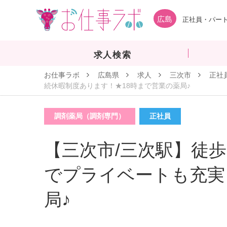
広島
正社員・パート
求人検索
お仕事ラボ
広島県
求人
三次市
正社
続休暇制度あります！★18時まで営業の薬局♪
調剤薬局（調剤専門）
正社員
【三次市/三次駅】徒歩
でプライベートも充実
局♪