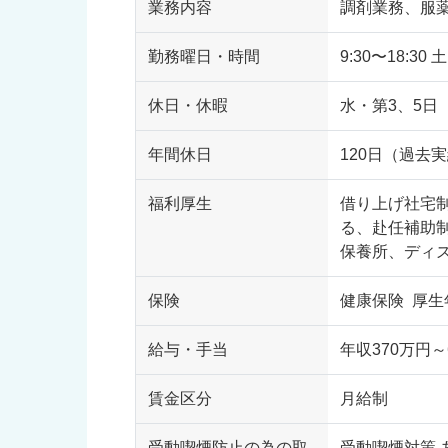
業務内容
調剤業務、服
勤務曜日・時間
9:30〜18:30
休日・休暇
水・第3、5日
年間休日
120日（過去
福利厚生
借り上げ社宅
る、赴任補助
保養所、ディ
保険
健康保険 厚生
給与・手当
年収370万円～
賃金区分
月給制
受動喫煙防止の為の取
受動喫煙対策 