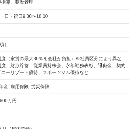
薬指導、薬歴管理
 土・日・祝日9:30〜18:00
実績）
制度（家賃の最大80％を会社が負担）※社員区分により異な
制度、財形貯蓄、従業員持株会、永年勤務表彰、退職金、契約
ズニーリゾート優待、スポーツジム優待など
年金 雇用保険 労災保険
600万円
あり（屋内禁煙）