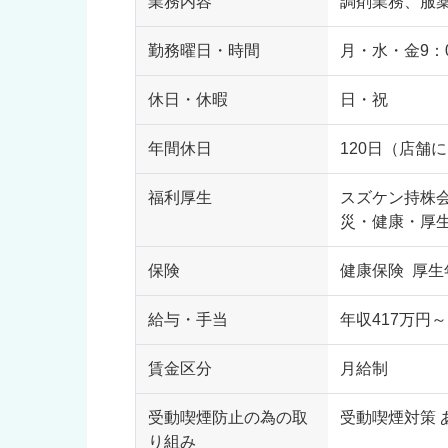
業務内容
調剤業務、服
勤務曜日・時間
月・水・金9：0
休日・休暇
日・祝
年間休日
120日（店舗
福利厚生
スズケン持株
災・健康・厚
保険
健康保険 厚生
給与・手当
年収417万円～
賃金区分
月給制
受動喫煙防止の為の取
受動喫煙対策 
り組み